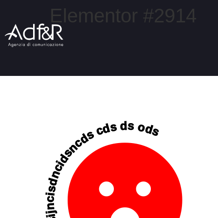
Elementor #2914
cncsijncisdncidsncds cds ds ods