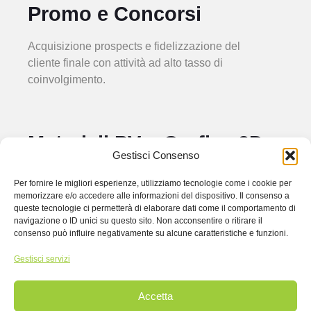
Promo e Concorsi
Acquisizione prospects e fidelizzazione del
cliente finale con attività ad alto tasso di
coinvolgimento.
Materiali PV e Grafica 3D
Gestisci Consenso
Studio e personalizzazione di tutti i
Per fornire le migliori esperienze, utilizziamo tecnologie come i cookie per
materiali push&pull per il punto vendita,
memorizzare e/o accedere alle informazioni del dispositivo. Il consenso a
dall’idea al 3D, fino all’esecutivo di stampa.
queste tecnologie ci permetterà di elaborare dati come il comportamento di
navigazione o ID unici su questo sito. Non acconsentire o ritirare il
consenso può influire negativamente su alcune caratteristiche e funzioni.
Packaging e Special Pack
Gestisci servizi
Design e sviluppo creativo delle confezioni
Accetta
di prodotto, di special pack promozionali e