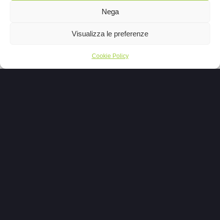
di couvette per occasioni particolari o
Nega
attività mirate.
Visualizza le preferenze
Siti Internet
Cookie Policy
Architettura delI’informazione, UX, grafica ,
copy , SEO e sviluppo: abbiamo il giusto
mix per creare il sito perfetto.
Social Media Marketing
Dal piano editoriale alla creatività dei post,
dalla pubblicazione alla gestione
quotidiana, dalle sponsorizzazioni ai report,
seguiamo costantemente la tua presenza
sui social network.