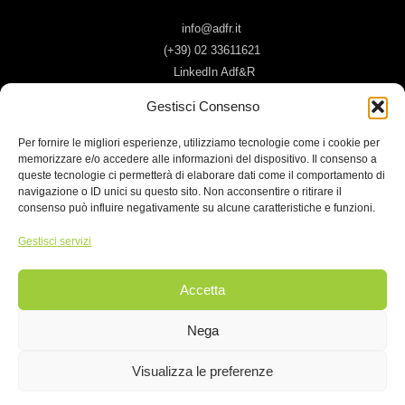
info@adfr.it
(+39) 02 33611621
LinkedIn Adf&R
Gestisci Consenso
Dove siamo
Per fornire le migliori esperienze, utilizziamo tecnologie come i cookie per
Corso Sempione, 8
memorizzare e/o accedere alle informazioni del dispositivo. Il consenso a
Milano - 20154
queste tecnologie ci permetterà di elaborare dati come il comportamento di
navigazione o ID unici su questo sito. Non acconsentire o ritirare il
Italy
consenso può influire negativamente su alcune caratteristiche e funzioni.
Gestisci servizi
Accetta
Nega
Adf&R S.r.l. | P.IVA 08265940158
Cookie Policy
|
Privacy Policy
|
Colophon
Visualizza le preferenze